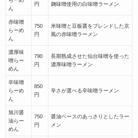
らーめ
円
麹味噌使用の白味噌ラーメン
ん
赤味噌
750
米味噌と豆板醤をブレンドした京
らーめ
円
風の赤味噌ラーメン
ん
濃厚味
790
長期熟成させた仙台味噌を使った
噌らー
円
濃厚味噌ラーメン
めん
辛味噌
850
らーめ
辛さが選べる辛味噌ラーメン
円
ん
旭川醤
750
醤油ベースのあっさりとしたラー
油らー
円
メン
めん