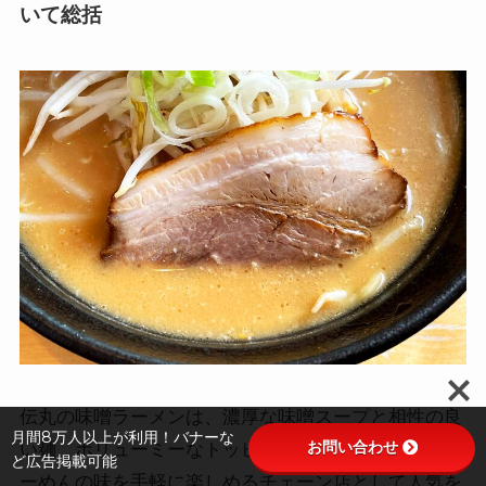
いて総括
伝丸の味噌ラーメンは、濃厚な味噌スープと相性の良
月間8万人以上が利用！バナーな
お問い合わせ
い麺、ボリューミーなトッピングが特徴で、北海道ら
ど広告掲載可能
ーめんの味を手軽に楽しめるチェーン店として人気を