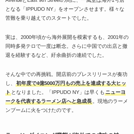
AvenueとEast 9th Streetの間に、一風堂は海外1号店
となる「IPPUDO NY」をオープンさせます。様々な
苦難を乗り越えてのスタートでした。
実は、2000年頃から海外展開を模索するも、2001年の
同時多発テロで一度は断念。さらに中国での出店と撤
退を経験するなど、紆余曲折の連続でした。
そんな中での再挑戦。開店前のプレスリリースが奏功
し、
初年度で4億5000万円もの売上を達成する大ヒッ
ト
となりました。「IPPUDO NY」は早くも
ニューヨ
ークを代表するラーメン店へと急成長
。現地のラーメ
ンブームに火をつけたのです。