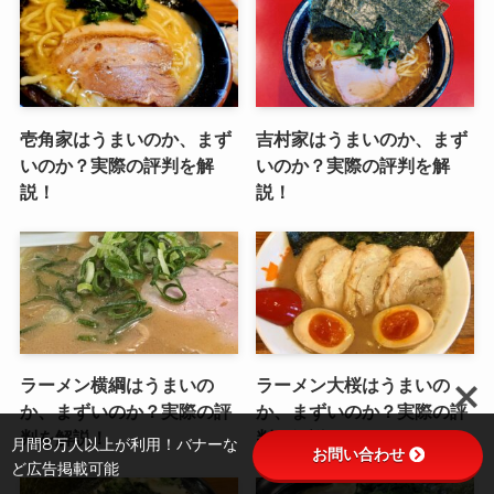
壱角家はうまいのか、まず
吉村家はうまいのか、まず
いのか？実際の評判を解
いのか？実際の評判を解
説！
説！
ラーメン横綱はうまいの
ラーメン大桜はうまいの
か、まずいのか？実際の評
か、まずいのか？実際の評
判を解説！
判を解説！
月間8万人以上が利用！バナーな
お問い合わせ
ど広告掲載可能