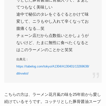
リとした豚骨醤油に背脂入って、まぁと
てつもなく美味しい
途中で秘伝のタレをぐるぐるとかけて味
変して、ニラもやし入れて辛くなってお
腹痛くなる…笑
チェーン店だから点数低いとかしょうが
ないけど、たまに無性に食べたくなると
はこのラーメンのことかと笑笑
出典元：
https://tabelog.com/tokyo/A1304/A130401/13269638/
dtlrvwlst/
こちらの方は、ラーメン花月嵐の味を25年前から愛し
続けているそうです。コッテリとした豚骨醤油スープ